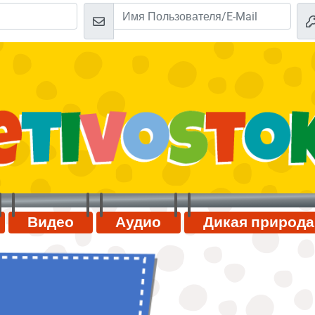
Видео
Аудио
Дикая природа