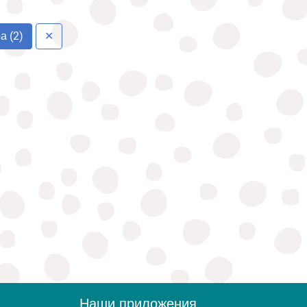
а (2)
✕
Наши приложения