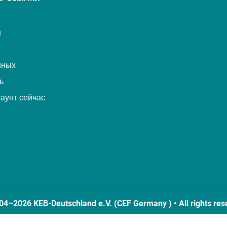
и
нных
ь
каунт сейчас
04–2026 KEB-Deutschland e.V. (CEF Germany ) • All rights res