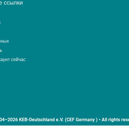
е ссылки
и
нных
ь
каунт сейчас
04–2026 KEB-Deutschland e.V. (CEF Germany ) • All rights res