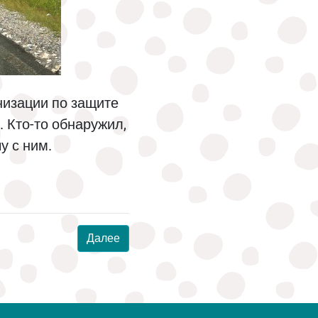
низации по защите
 Кто-то обнаружил,
у с ним.
Далее