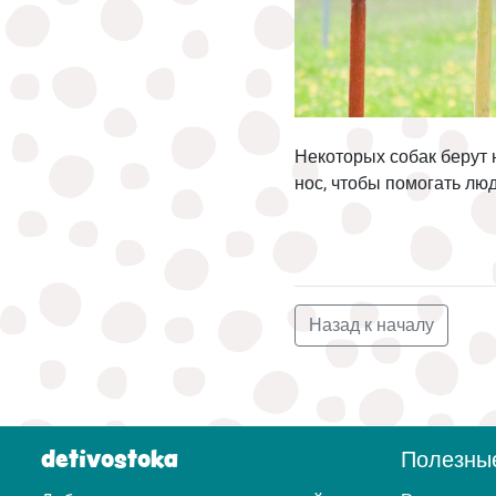
Некоторых собак берут 
нос, чтобы помогать лю
Назад к началу
detivostoka
Полезны