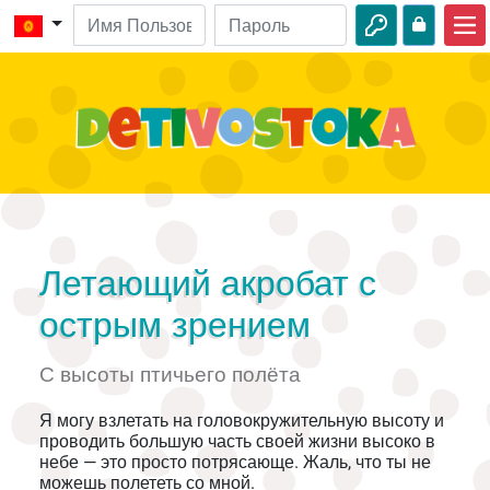
Главная
Библейские истории
Видео
Аудио
Дикая природа
Летающий акробат с
Приключения
острым зрением
Творчество
С высоты птичьего полёта
Я могу взлетать на головокружительную высоту и
проводить большую часть своей жизни высоко в
небе — это просто потрясающе. Жаль, что ты не
можешь полететь со мной.