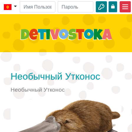
Главная
Библейские истории
Видео
Аудио
Дикая природа
Необычный Утконос
Приключения
Необычный Утконос
Творчество