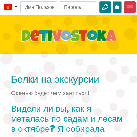
Главная
Библейские истории
Видео
Аудио
Дикая природа
Белки на экскурсии
Приключения
Осенью будет чем заняться!
Творчество
Видели ли вы, как я
металась по садам и лесам
в октябре? Я собирала