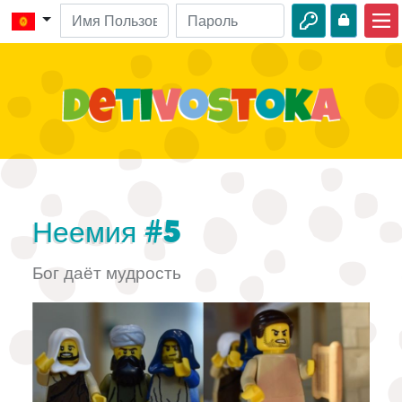
Главная
Библейские истории
Видео
Аудио
Дикая природа
Неемия #5
Приключения
Бог даёт мудрость
Творчество