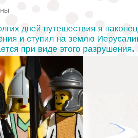
ьны
олгих дней путешествия я наконе
ения и ступил на землю Иерусали
ется при виде этого разрушения.