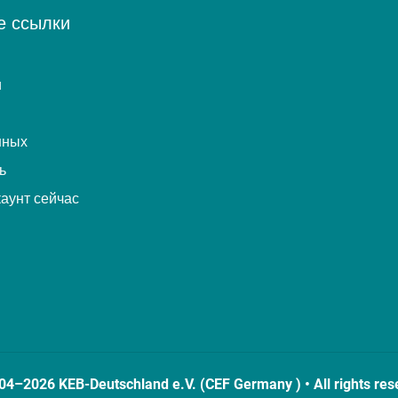
е ссылки
и
нных
ь
каунт сейчас
04–2026 KEB-Deutschland e.V. (CEF Germany ) • All rights res