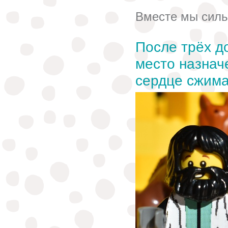
Вместе мы сил
После трёх д
место назнач
сердце сжима