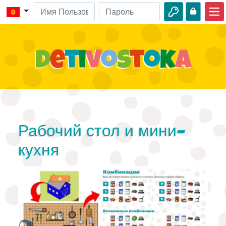
Главная
Библейские истории
Видео
Аудио
Дикая природа
Рабочий стол и мини-
Приключения
кухня
Творчество