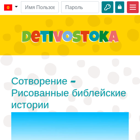
Главная
Библейские истории
Видео
Аудио
Дикая природа
Сотворение -
Приключения
Рисованные библейские
истории
Творчество