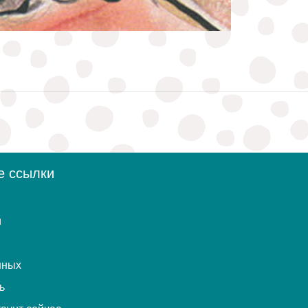
е ссылки
и
нных
ь