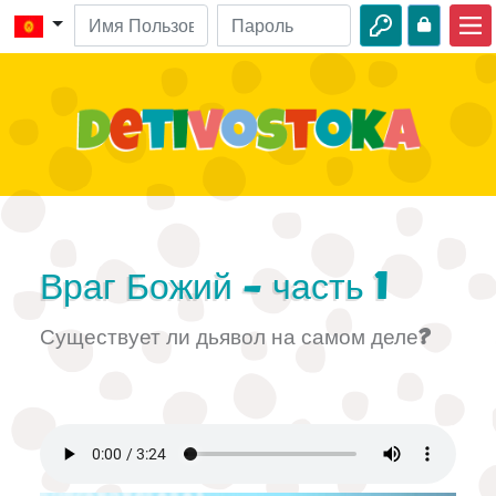
Главная
Библейские истории
Видео
Аудио
Дикая природа
Враг Божий - часть 1
Приключения
Существует ли дьявол на самом деле?
Творчество