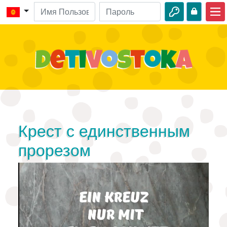
Главная
Библейские истории
Видео
Аудио
Дикая природа
Крест с единственным
Приключения
прорезом
Творчество