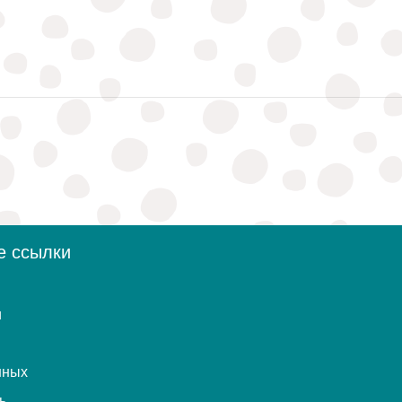
е ссылки
и
нных
ь