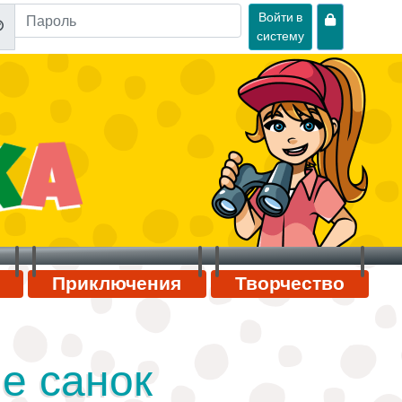
Войти в
систему
Приключения
Творчество
ие санок