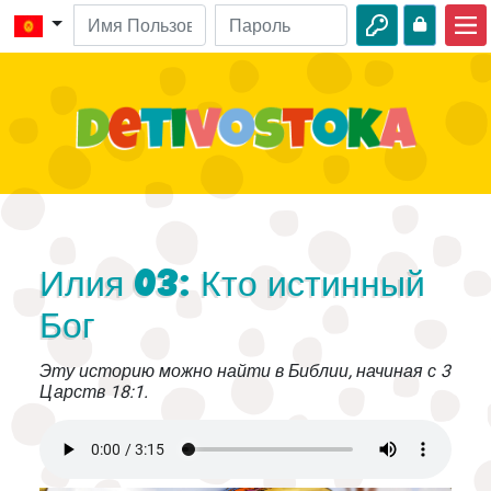
Главная
Библейские истории
Видео
Аудио
Дикая природа
Илия 03: Кто истинный
Приключения
Бог
Творчество
Эту историю можно найти в Библии, начиная с 3
Царств 18:1.