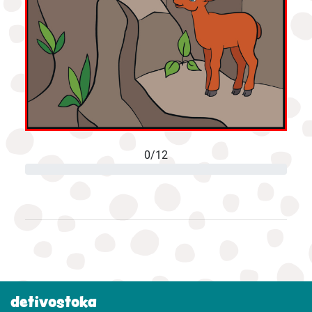
0/12
detivostoka