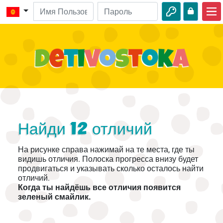
Главная
Библейские истории
Видео
Аудио
Дикая природа
Найди 12 отличий
Приключения
На рисунке справа нажимай на те места, где ты
Творчество
видишь отличия. Полоска прогресса внизу будет
продвигаться и указывать сколько осталось найти
отличий.
Когда ты найдёшь все отличия появится
зеленый смайлик.