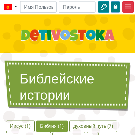
Главная
Библейские истории
Видео
Аудио
Библейские
Дикая природа
Приключения
истории
Творчество
Иисус (1)
Библия (1)
духовный путь (7)